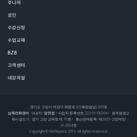
주니어
성인
수강신청
수업교재
BZB
고객센터
내강의실
경기도 고양시 덕양구 화중로 60 (화정빌딩) 209호
삼육전화영어
대표자:
정연경
/ 사업자 등록번호 222-91-06204 / 원격평생교
육시설인가 : 경기 고양 교육청 제 76호 / 통신판매등록: 제2025-고양덕양
구-2654호
Copyright © MeFinance 2015. All rights reserved.