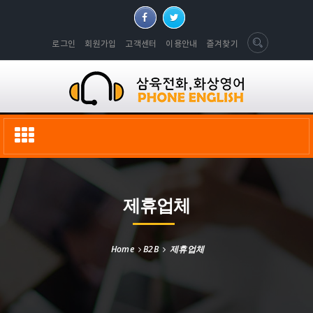
로그인
회원가입
고객센터
이용안내
즐겨찾기
Toggle
navigation
제휴업체
Home
B2B
제휴업체