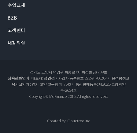
수업교재
BZB
고객센터
내강의실
경기도 고양시 덕양구 화중로 60 (화정빌딩) 209호
삼육전화영어
대표자:
정연경
/ 사업자 등록번호 222-91-06204 / 원격평생교
육시설인가 : 경기 고양 교육청 제 76호 / 통신판매등록: 제2025-고양덕양
구-2654호
Copyright © MeFinance 2015. All rights reserved.
Created by: Cloudtree Inc