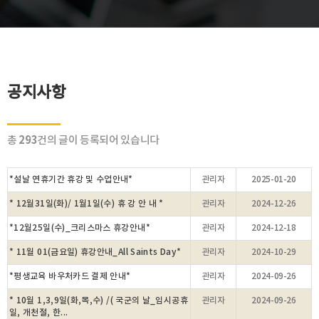
공지사항
293
총
건의 글이 등록되어 있습니다
*설날 연휴기간 휴강 및 수업안내*
관리자
2025-01-20
* 12월31일(화)/ 1월1일(수) 휴 강 안 내 *
관리자
2024-12-26
*12월25일(수)_크리스마스 휴강안내*
관리자
2024-12-18
* 11월 01(금요일) 휴강안내_All Saints Day*
관리자
2024-10-29
*평생교육 바우처카드 결제 안내*
관리자
2024-09-26
* 10월 1,3,9일(화,목,수) /( 국군의 날_임시공휴
관리자
2024-09-26
일, 개천절, 한...