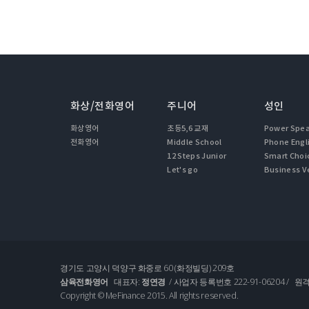
화상/전화영어
주니어
성인
화상영어
초등5,6 교재
Power Spe
전화영어
Middle School
Phone Engl
12 Steps Junior
Smart Choi
Let's go
Business V
경기도 고양시 덕양구 화중로 60 (화정빌딩) 209호
삼육전화영어
대표자:
정연경
/ 사업자 등록번호 222-91-06204 /
Copyright © MeFinance 2015. All rights reserved.