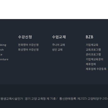
수강신청
수업교재
BZB
aking
전화영어 수강신청
주니어 교재
기업체교육
ish
화상영어 수강신청
성인 교재
교육프로그램
ce
관리프로그램
enture
기업체교육문의
제휴업체
제휴업체 수강등록
 원격평생교육시설인가 : 경기 고양 교육청 제 76호 / 통신판매등록: 제2025-고양덕양구-265