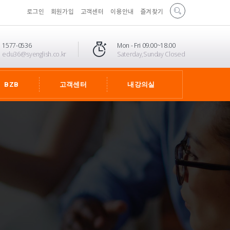
로그인
회원가입
고객센터
이용안내
즐겨찾기
1577-0536
Mon - Fri 09.00~18.00
edu36@syenglish.co.kr
Saterday,Sunday Closed
BZB
고객센터
내강의실