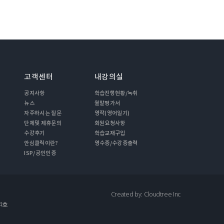
고객센터
내강의실
공지사항
학습진행현황/녹취
뉴스
월말평가서
자주하시는 질문
영작(영어일기)
단체및 제휴문의
회원요청사항
수강후기
학습교재구입
안심클릭이란?
영수증/수강증출력
ISP/공인인증
Created by: Cloudtree Inc
4호